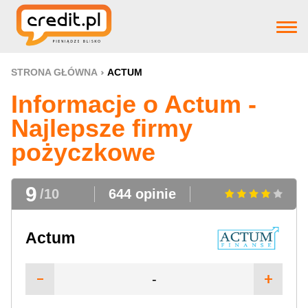
Strona główna
STRONA GŁÓWNA
ACTUM
Informacje o Actum -
Pożyczki
Najlepsze firmy
pożyczkowe
Produkty bankowe
9
/10
644 opinie
Firm pożyczkowye
Actum
Aktualnosci
-
Pomoc