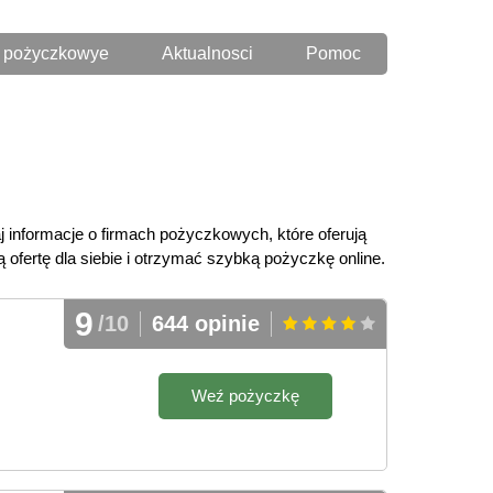
 pożyczkowye
Aktualnosci
Pomoc
j informacje o firmach pożyczkowych, które oferują
fertę dla siebie i otrzymać szybką pożyczkę online.
9
/10
644 opinie
Weź pożyczkę