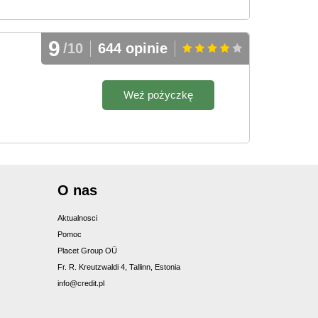
9
/10
644 opinie
Weź pożyczkę
O nas
Aktualnosci
Pomoc
Placet Group OÜ
Fr. R. Kreutzwaldi 4, Tallinn, Estonia
info@credit.pl