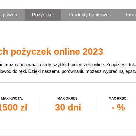
a główna
Pożyczki
Produkty bankowe
Firm
Pożyczki Online
Kredytu hipoteczny
Szybka pożyczka
Konta bankowe
ch pożyczek online 2023
Pożyczki pozabankowe
Kredyt konsolidacyjny
Darmowa pozyczka
Karty kredytowe
ie można porównać oferty szybkich pożyczek online. Znajdziesz tuta
owód do ręki. Dzięki naszemu porównaniu możesz wybrać najlepszą o
Chwilówki
Kredyty gotowkowe
Pożyczki dla firm
Pozyczki na raty
MAX KWOTA:
MAX OKRES:
MAX RRSO:
1500 zł
30 dni
- %