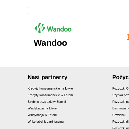
Wandoo
Nasi partnerzy
Pożyc
Kredyty konsumenckie na Litwie
Pożyczki On
Kredyty konsumenckie w Estonii
Szybka po
Szybkie pożyczki w Estonii
Pożyczki p
Windykacja na Litwie
Darmowa p
Windykacja w Estonii
Chwilówki
White-label & card issuing
Pożyczki dl
Pozyczki na