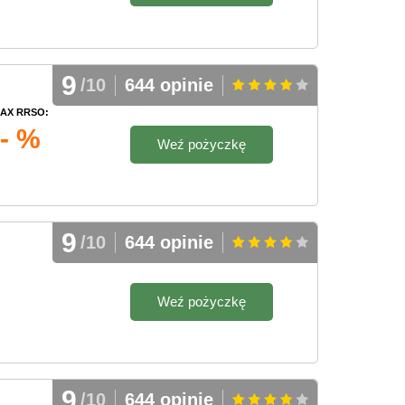
9
/10
644 opinie
AX RRSO:
- %
Weź pożyczkę
9
/10
644 opinie
Weź pożyczkę
9
/10
644 opinie