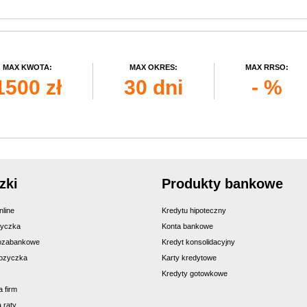
MAX KWOTA:
MAX OKRES:
MAX RRSO:
1500 zł
30 dni
- %
zki
Produkty bankowe
line
Kredytu hipoteczny
życzka
Konta bankowe
ozabankowe
Kredyt konsolidacyjny
ozyczka
Karty kredytowe
Kredyty gotowkowe
a firm
 raty