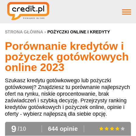
Strona główna
STRONA GŁÓWNA
POŻYCZKI ONLINE I KREDYTY
Porównanie kredytów i
Pożyczki
pożyczek gotówkowych
online 2023
Produkty bankowe
Szukasz kredytu gotówkowego lub pożyczki
gotówkowej? Znajdziesz tu porównanie najlepszych
Firm pożyczkowye
ofert na rynku, niskie oprocentowanie, brak
zaświadczeń i szybką decyzję. Przejrzysty ranking
kredytów gotówkowych i pożyczek online, opinie i
Aktualnosci
oferty - wybierz najlepszą dla siebie opcję.
9
/10
644 opinie
Pomoc