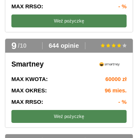
MAX RRSO:
- %
Weź pożyczkę
9
/10
644 opinie
Smartney
MAX KWOTA:
60000 zł
MAX OKRES:
96 mies.
MAX RRSO:
- %
Weź pożyczkę