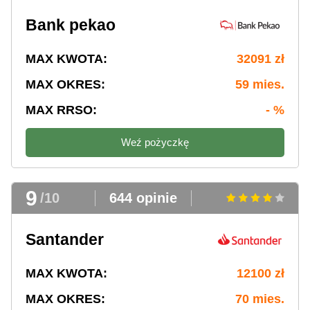
Bank pekao
MAX KWOTA:
32091 zł
MAX OKRES:
59 mies.
MAX RRSO:
- %
Weź pożyczkę
9
/10
644 opinie
Santander
MAX KWOTA:
12100 zł
MAX OKRES:
70 mies.