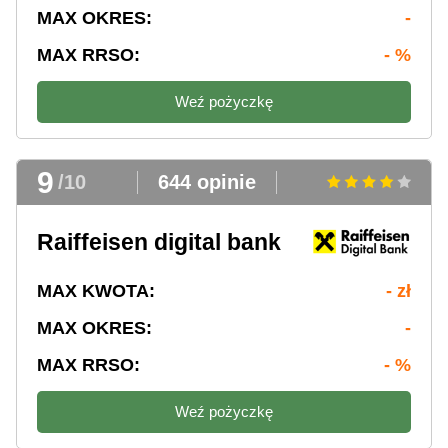
MAX OKRES:
-
MAX RRSO:
- %
Weź pożyczkę
9
/10
644 opinie
Raiffeisen digital bank
MAX KWOTA:
- zł
MAX OKRES:
-
MAX RRSO:
- %
Weź pożyczkę