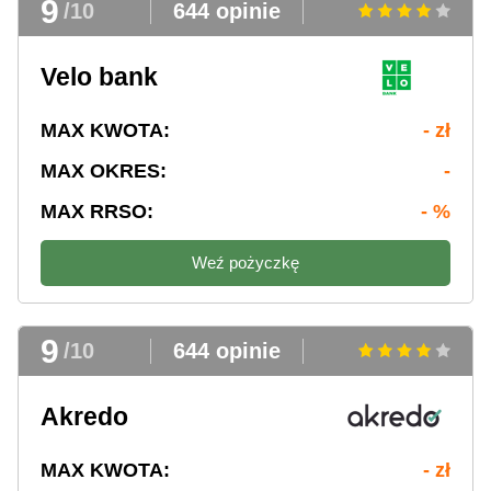
9
/10
644 opinie
Velo bank
MAX KWOTA:
- zł
MAX OKRES:
-
MAX RRSO:
- %
Weź pożyczkę
9
/10
644 opinie
Akredo
MAX KWOTA:
- zł