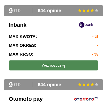
9
/10
644 opinie
Inbank
MAX KWOTA:
- zł
MAX OKRES:
-
MAX RRSO:
- %
Weź pożyczkę
9
/10
644 opinie
Otomoto pay