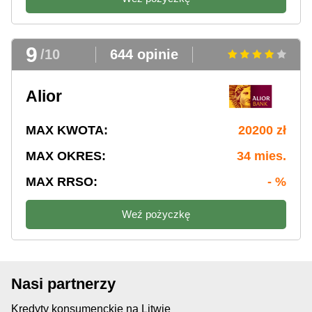
9
/10
644 opinie
Alior
MAX KWOTA:
20200 zł
MAX OKRES:
34 mies.
MAX RRSO:
- %
Weź pożyczkę
Nasi partnerzy
Kredyty konsumenckie na Litwie