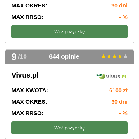
MAX OKRES:
30 dni
MAX RRSO:
- %
Weź pożyczkę
9
/10
644 opinie
Vivus.pl
MAX KWOTA:
6100 zł
MAX OKRES:
30 dni
MAX RRSO:
- %
Weź pożyczkę