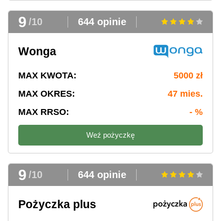
9
/10
644 opinie
Wonga
MAX KWOTA:
5000 zł
MAX OKRES:
47 mies.
MAX RRSO:
- %
Weź pożyczkę
9
/10
644 opinie
Pożyczka plus