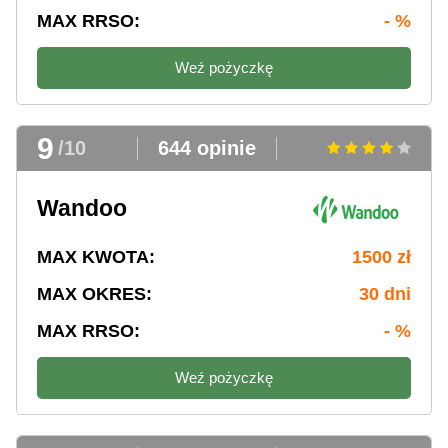
MAX RRSO:
- %
Weź pożyczkę
9
/10
644 opinie
Wandoo
MAX KWOTA:
1500 zł
MAX OKRES:
30 dni
MAX RRSO:
- %
Weź pożyczkę