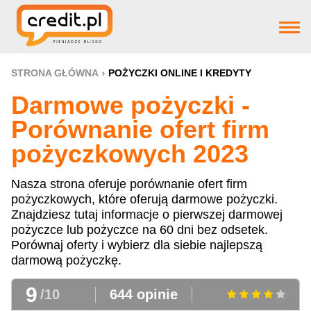
Strona główna
STRONA GŁÓWNA
POŻYCZKI ONLINE I KREDYTY
Darmowe pożyczki -
Pożyczki
Porównanie ofert firm
pożyczkowych 2023
Produkty bankowe
Nasza strona oferuje porównanie ofert firm
pożyczkowych, które oferują darmowe pożyczki.
Firm pożyczkowye
Znajdziesz tutaj informacje o pierwszej darmowej
pożyczce lub pożyczce na 60 dni bez odsetek.
Porównaj oferty i wybierz dla siebie najlepszą
Aktualnosci
darmową pożyczkę.
9
/10
644 opinie
Pomoc