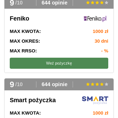
9
/10
644 opinie
Feniko
MAX KWOTA:
1000 zł
MAX OKRES:
30 dni
MAX RRSO:
- %
Weź pożyczkę
9
/10
644 opinie
Smart pożyczka
MAX KWOTA:
1000 zł