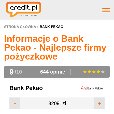
Strona główna
STRONA GŁÓWNA
BANK PEKAO
Informacje o Bank
Pożyczki
Pekao - Najlepsze firmy
pożyczkowe
Produkty bankowe
9
/10
644 opinie
Firm pożyczkowye
Bank Pekao
Aktualnosci
32091zł
Pomoc