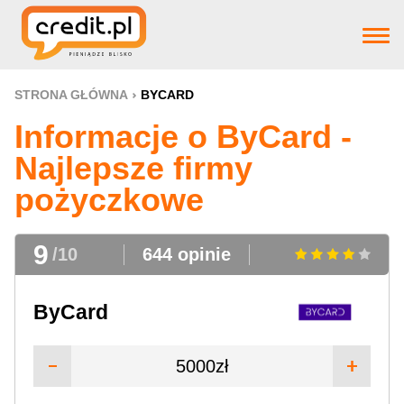
Strona główna
STRONA GŁÓWNA
BYCARD
Informacje o ByCard -
Pożyczki
Najlepsze firmy
pożyczkowe
Produkty bankowe
9
/10
644 opinie
Firm pożyczkowye
ByCard
Aktualnosci
5000zł
Pomoc