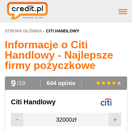
Strona główna
STRONA GŁÓWNA
CITI HANDLOWY
Informacje o Citi
Pożyczki
Handlowy - Najlepsze
firmy pożyczkowe
Produkty bankowe
9
/10
644 opinie
Firm pożyczkowye
Citi Handlowy
Aktualnosci
32000zł
Pomoc