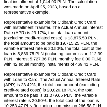
final installment of 1,044.90 PLN. The calculation
was made on April 25, 2023, based on a
representative example.
Representative example for Citibank Credit Card
with Installment Transfer. The Actual Annual Interest
Rate (APR) is 23.17%, the total loan amount
(excluding credit-related costs) is 13,875.50 PLN,
the total amount to be paid is 19,715.25 PLN, the
variable interest rate is 20.50%, the total cost of the
loan is 5,839.75 PLN (including: commission 112.39
PLN, interest 5,727.36 PLN, monthly fee 0.00 PLN),
with 42 equal monthly installments of 469.41 PLN.
Representative example for Citibank Credit Card
with Loan to Card. The Actual Annual Interest Rate
(APR) is 23.42%, the total loan amount (excluding
credit-related costs) is 20,826.18 PLN, the total
amount to be paid is 31,079.65 PLN, the variable
interest rate is 20.50%, the total cost of the loan is
10,253.47 PLN (including: commission 266.58 PLN,