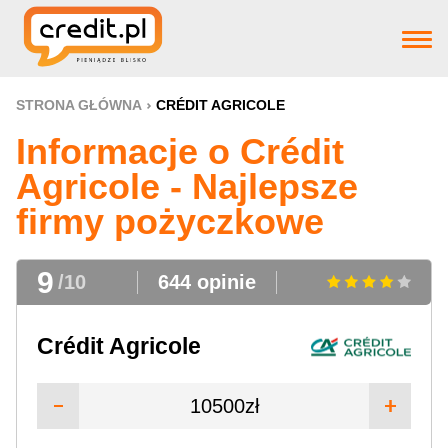
Strona główna
STRONA GŁÓWNA
CRÉDIT AGRICOLE
Informacje o Crédit
Pożyczki
Agricole - Najlepsze
firmy pożyczkowe
Produkty bankowe
9
/10
644 opinie
Firm pożyczkowye
Crédit Agricole
Aktualnosci
10500zł
Pomoc