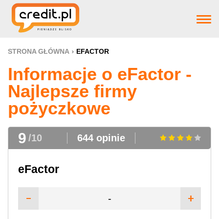
Strona główna
STRONA GŁÓWNA
EFACTOR
Informacje o eFactor -
Pożyczki
Najlepsze firmy
pożyczkowe
Produkty bankowe
9
/10
644 opinie
Firm pożyczkowye
eFactor
Aktualnosci
-
Pomoc