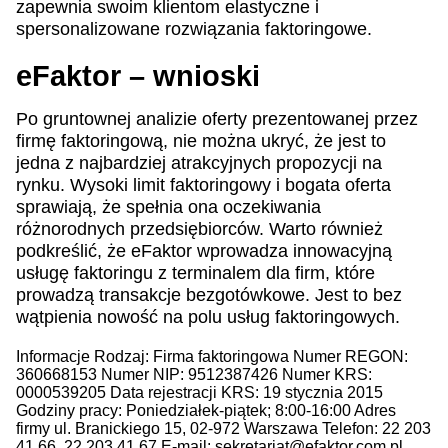
zapewnia swoim klientom elastyczne i
spersonalizowane rozwiązania faktoringowe.
eFaktor – wnioski
Po gruntownej analizie oferty prezentowanej przez
firmę faktoringową, nie można ukryć, że jest to
jedna z najbardziej atrakcyjnych propozycji na
rynku. Wysoki limit faktoringowy i bogata oferta
sprawiają, że spełnia ona oczekiwania
różnorodnych przedsiębiorców. Warto również
podkreślić, że eFaktor wprowadza innowacyjną
usługę faktoringu z terminalem dla firm, które
prowadzą transakcje bezgotówkowe. Jest to bez
wątpienia nowość na polu usług faktoringowych.
Informacje Rodzaj: Firma faktoringowa Numer REGON:
360668153 Numer NIP: 9512387426 Numer KRS:
0000539205 Data rejestracji KRS: 19 stycznia 2015
Godziny pracy: Poniedziałek-piątek; 8:00-16:00 Adres
firmy ul. Branickiego 15, 02-972 Warszawa Telefon: 22 203
41 66, 22 203 41 67 E-mail:
sekretariat@efaktor.com.pl