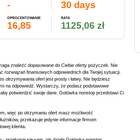
-
30 days
OPROCENTOWANIE
RATA
16,85
1125,06 zł
maga znaleźć dopasowane do Ciebie oferty pożyczek. Nie
ać rozwiązań finansowych odpowiednich dla Twojej sytuacji.
 otrzymywania ofert jest prosty i łatwy. Nie będziesz
nami na odpowiedź. Wystarczy, że podasz podstawowe
, aby potwierdzić swoje dane. Gotówka nonstop przedstawi Ci
em, więc po otrzymaniu ofert masz możliwość
użników, przekazuje jedynie informacje firmom
owej klienta.
 - przekonaj się sam, jak działa Gotówka nonstop.