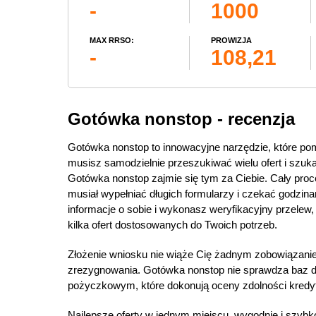
-
1000
MAX RRSO:
PROWIZJA
-
108,21
Gotówka nonstop - recenzja
Gotówka nonstop to innowacyjne narzędzie, które po
musisz samodzielnie przeszukiwać wielu ofert i szuk
Gotówka nonstop zajmie się tym za Ciebie. Cały proces
musiał wypełniać długich formularzy i czekać godzi
informacje o sobie i wykonasz weryfikacyjny przelew
kilka ofert dostosowanych do Twoich potrzeb.
Złożenie wniosku nie wiąże Cię żadnym zobowiązani
zrezygnowania. Gotówka nonstop nie sprawdza baz dł
pożyczkowym, które dokonują oceny zdolności kredyt
Najlepsze oferty w jednym miejscu, wygodnie i szybko