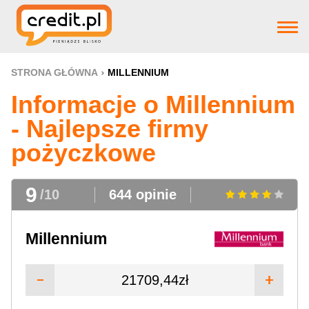
Strona główna
STRONA GŁÓWNA
MILLENNIUM
Informacje o Millennium
Pożyczki
- Najlepsze firmy
pożyczkowe
Produkty bankowe
9
/10
644 opinie
Firm pożyczkowye
Millennium
Aktualnosci
21709,44zł
Pomoc