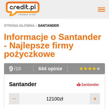
Strona główna
STRONA GŁÓWNA
SANTANDER
Informacje o Santander
Pożyczki
- Najlepsze firmy
pożyczkowe
Produkty bankowe
9
/10
644 opinie
Firm pożyczkowye
Santander
Aktualnosci
12100zł
Pomoc