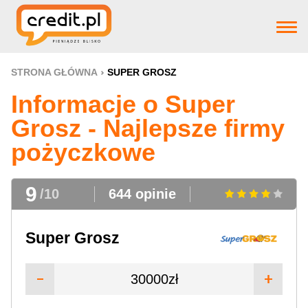
Strona główna
STRONA GŁÓWNA
SUPER GROSZ
Informacje o Super
Pożyczki
Grosz - Najlepsze firmy
pożyczkowe
Produkty bankowe
9
/10
644 opinie
Firm pożyczkowye
Super Grosz
Aktualnosci
30000zł
Pomoc