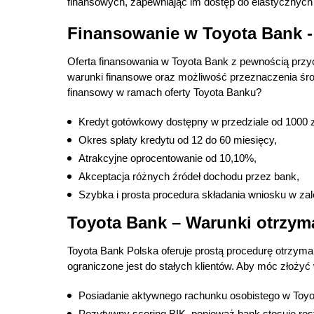
finansowych, zapewniając im dostęp do elastycznych
Finansowanie w Toyota Bank -
Oferta finansowania w Toyota Bank z pewnością przy
warunki finansowe oraz możliwość przeznaczenia śro
finansowy w ramach oferty Toyota Banku?
Kredyt gotówkowy dostępny w przedziale od 1000 zł
Okres spłaty kredytu od 12 do 60 miesięcy,
Atrakcyjne oprocentowanie od 10,10%,
Akceptacja różnych źródeł dochodu przez bank,
Szybka i prosta procedura składania wniosku w zal
Toyota Bank – Warunki otrzy
Toyota Bank Polska oferuje prostą procedurę otrzym
ograniczone jest do stałych klientów. Aby móc złożyć
Posiadanie aktywnego rachunku osobistego w Toyot
Pozytywny scoring BIK, ponieważ bank stosuje restr