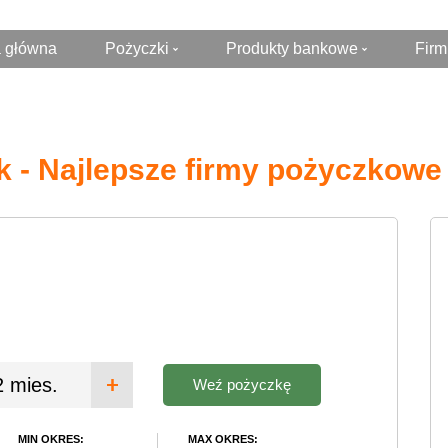
a główna
Pożyczki
Produkty bankowe
Firm
Pożyczki Online
Kredytu hipoteczny
Szybka pożyczka
Konta bankowe
k - Najlepsze firmy pożyczkowe
Pożyczki pozabankowe
Kredyt konsolidacyjny
Darmowa pozyczka
Karty kredytowe
Chwilówki
Kredyty gotowkowe
Pożyczki dla firm
Pozyczki na raty
2 mies.
Weź pożyczkę
MIN OKRES:
MAX OKRES: