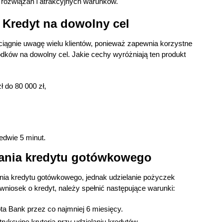
 rozwiązań i atrakcyjnych warunków.
 Kredyt na dowolny cel
ciągnie uwagę wielu klientów, ponieważ zapewnia korzystne
dków na dowolny cel. Jakie cechy wyróżniają ten produkt
 do 80 000 zł,
edwie 5 minut.
mania kredytu gotówkowego
ania kredytu gotówkowego, jednak udzielanie pożyczek
 wniosek o kredyt, należy spełnić następujące warunki:
a Bank przez co najmniej 6 miesięcy.
ykcyjne kryteria przy udzielaniu kredytów.