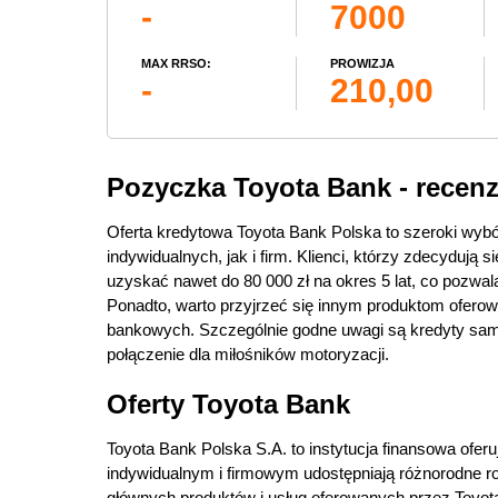
-
7000
MAX RRSO:
PROWIZJA
-
210,00
Pozyczka Toyota Bank - recenz
Oferta kredytowa Toyota Bank Polska to szeroki wyb
indywidualnych, jak i firm. Klienci, którzy zdecyduj
uzyskać nawet do 80 000 zł na okres 5 lat, co pozw
Ponadto, warto przyjrzeć się innym produktom oferow
bankowych. Szczególnie godne uwagi są kredyty sam
połączenie dla miłośników motoryzacji.
Oferty Toyota Bank
Toyota Bank Polska S.A. to instytucja finansowa ofer
indywidualnym i firmowym udostępniają różnorodne roz
głównych produktów i usług oferowanych przez Toyot